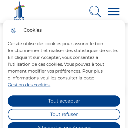
Ville de Rungis
Cookies
Aller
Aller au
Consulter
Aller à la
au
contenu
le plan
recherche
Ce site utilise des cookies pour assurer le bon
menu
principal
du site
fonctionnement et réaliser des statistiques de visite.
En cliquant sur Accepter, vous consentez à
Offres d'emploi
l'utilisation de ces cookies. Vous pouvez à tout
moment modifier vos préférences. Pour plus
d'informations, veuillez consulter la page
Gestion des cookies.
Accueil
Tout accepter
La Ville de Rungis recrute
Tout refuser
régulièrement divers profils,
titulaires de la fonction publique
Afficher les préférences