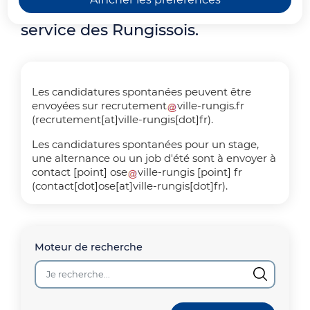
ou contractuels, pour travailler au
service des Rungissois.
Les candidatures spontanées peuvent être
envoyées sur
recrutement
ville-rungis
.
fr
(recrutement[at]ville-rungis[dot]fr)
.
Les candidatures spontanées pour un stage,
une alternance ou un job d'été sont à envoyer à
contact
[point]
ose
ville-rungis
[point]
fr
(
contact[dot]ose[at]ville-rungis[dot]fr
)
.
Moteur de recherche