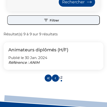
Filtrer
Résultat(s) 9 à 9 sur 9 résultats
Animateurs diplômés (H/F)
Publié le 30 Jan. 2024
Référence : ANIM
Aller à la première page
Page précédente
Page courante
2
Aller à la page 1
1