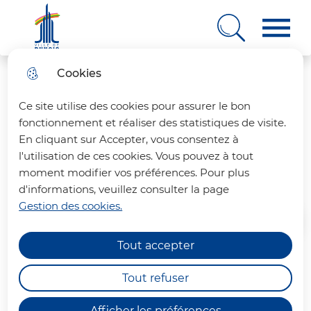
Ville de Rungis
Cookies
Aller
Aller au
Consulter
Aller à la
au
contenu
le plan
recherche
Ce site utilise des cookies pour assurer le bon
menu
principal
du site
fonctionnement et réaliser des statistiques de visite.
En cliquant sur Accepter, vous consentez à
Démocratie participative
l'utilisation de ces cookies. Vous pouvez à tout
moment modifier vos préférences. Pour plus
d'informations, veuillez consulter la page
Gestion des cookies.
Accueil
Tout accepter
Dès 2020, la démocratie
Tout refuser
participative s'est développée, avec
la mise en place d'un Conseil
Afficher les préférences