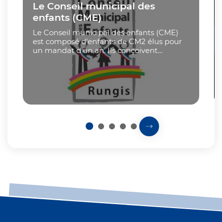
Cliquer pour passer Voir aussi
Le Conseil municipal des
enfants (CME)
Le Conseil municipal des enfants (CME)
est composé d'enfants de CM2 élus pour
un mandat d'un an. Ils conçoivent
ensemble des projets et participent
régulièrement aux activités de la Ville ...
1
2
3
4
5
Prochaine slide
Fin du carousel