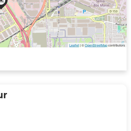
Leaflet
| ©
OpenStreetMap
contributors
ur