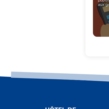
popul
aux g
ressou
Fin du c