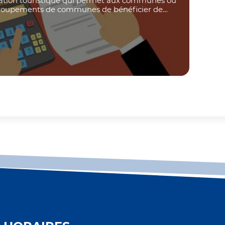
ation touristique qui permet aux communes ou
roupements de communes de bénéficier de
rces supplémentaires destinées à favoriser la...
arousel