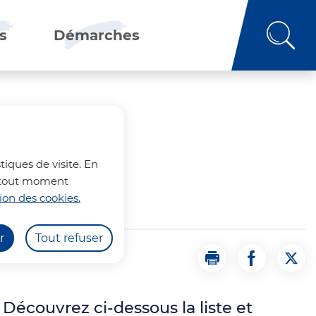
rs
Démarches
tiques de visite. En
 à tout moment
ion des cookies.
r
Tout refuser
Imprimer la page 
Partager la
Part
 Découvrez ci-dessous la liste et