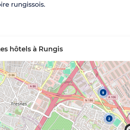
ire rungissois.
es hôtels à Rungis
9
2