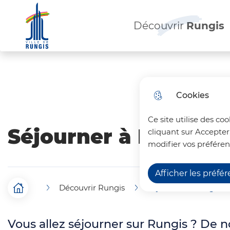
Menu principal
N
a
Découvrir
Rungis
Ville de Rungis
v
i
Aller au menu
Aller à la recherche
Aller au c
g
Cookies
a
Ce site utilise des co
t
Séjourner à Rungis
cliquant sur Accepter
i
modifier vos préféren
o
Afficher les préfé
n
Découvrir Rungis
Séjourner à Rungis
F
Accueil
p
i
r
Vous allez séjourner sur Rungis ? De n