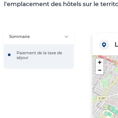
l
l'emplacement des hôtels sur le territo
i
d
n
'
c
A
i
Sommaire
r
L
p
i
Paiement de la taxe de
a
séjour
a
+
l
−
n
e
e