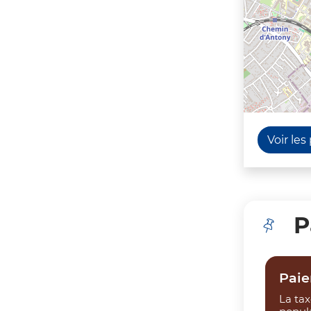
Voir les
P
Paie
La tax