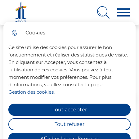
Ville de Rungis
Cookies
Aller
Aller au
Consulter
Aller à la
au
contenu
le plan
recherche
Ce site utilise des cookies pour assurer le bon
menu
principal
du site
fonctionnement et réaliser des statistiques de visite.
En cliquant sur Accepter, vous consentez à
Futsal
l'utilisation de ces cookies. Vous pouvez à tout
moment modifier vos préférences. Pour plus
d'informations, veuillez consulter la page
Gestion des cookies.
Accueil
Tout accepter
L'Espace jeunes 11/17 organise des
Tout refuser
séances de futsal tous les
vendredis soir pour les Rungissois
Afficher les préférences