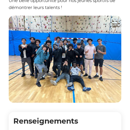
Une belle opportunité pour nos jeunes sportifs de
démontrer leurs talents !
Zoo
Renseignements