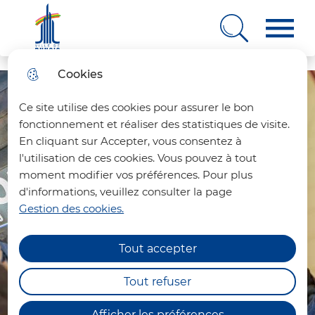
Ville de Rungis
Cookies
Aller
Aller au
Consulter
Aller à la
au
contenu
le plan
recherche
Ce site utilise des cookies pour assurer le bon
menu
principal
du site
fonctionnement et réaliser des statistiques de visite.
En cliquant sur Accepter, vous consentez à
l'utilisation de ces cookies. Vous pouvez à tout
moment modifier vos préférences. Pour plus
d'informations, veuillez consulter la page
Gestion des cookies.
Tout accepter
Tout refuser
Afficher les préférences