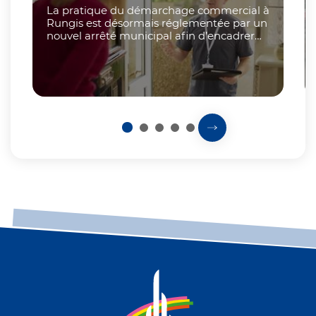
La pratique du démarchage commercial à
Rungis est désormais réglementée par un
nouvel arrêté municipal afin d’encadrer
les pratiques commerciales « de porte à
porte » et de protéger les personnes...
1
2
3
4
5
Prochaine slide
Fin du carousel