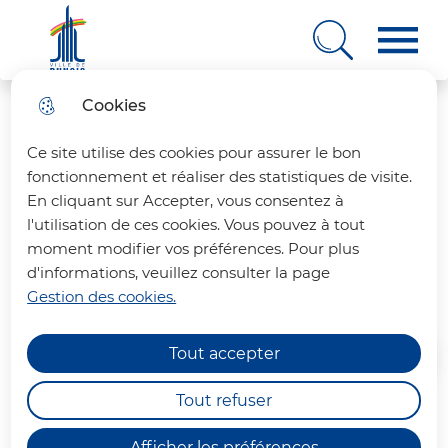
Ville de Rungis
Cookies
Aller
Aller au
Consulter
Aller à la
au
contenu
le plan
recherche
Ce site utilise des cookies pour assurer le bon
menu
principal
du site
fonctionnement et réaliser des statistiques de visite.
En cliquant sur Accepter, vous consentez à
Démarches à destination
l'utilisation de ces cookies. Vous pouvez à tout
moment modifier vos préférences. Pour plus
des notaires
d'informations, veuillez consulter la page
Gestion des cookies.
Tout accepter
Accueil
Tout refuser
Consultez les informations sur le
Afficher les préférences