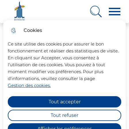
Ville de Rungis
Cookies
Aller
Aller au
Consulter
Aller à la
au
contenu
le plan
recherche
Ce site utilise des cookies pour assurer le bon
menu
principal
du site
fonctionnement et réaliser des statistiques de visite.
En cliquant sur Accepter, vous consentez à
B'L ELEGANCE
l'utilisation de ces cookies. Vous pouvez à tout
moment modifier vos préférences. Pour plus
d'informations, veuillez consulter la page
Coiffeur
Gestion des cookies.
Tout accepter
Accueil
Tout refuser
Sommaire
Afficher les préférences